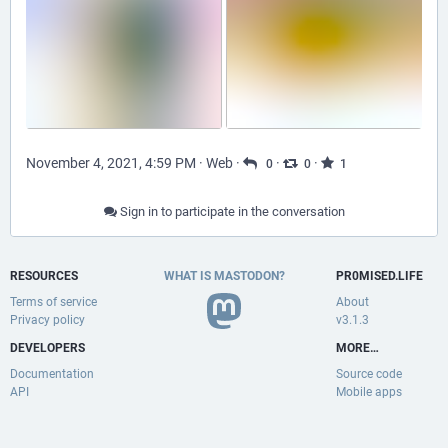
November 4, 2021, 4:59 PM
·
Web
·
·
·
0
0
1
Sign in to participate in the conversation
RESOURCES
WHAT IS MASTODON?
PR0MISED.LIFE
Terms of service
About
Privacy policy
v3.1.3
DEVELOPERS
MORE…
Documentation
Source code
API
Mobile apps