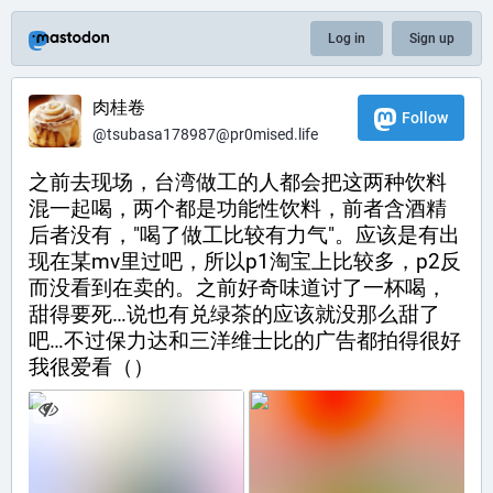
Log in
Sign up
肉桂卷
Follow
@
tsubasa178987@pr0mised.life
之前去现场，台湾做工的人都会把这两种饮料
混一起喝，两个都是功能性饮料，前者含酒精
后者没有，"喝了做工比较有力气"。应该是有出
现在某mv里过吧，所以p1淘宝上比较多，p2反
而没看到在卖的。之前好奇味道讨了一杯喝，
甜得要死…说也有兑绿茶的应该就没那么甜了
吧…不过保力达和三洋维士比的广告都拍得很好
我很爱看（）