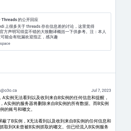
Threads 的公开回应
edi 上很多关于 threads 存在信息差的讨论，这里觉得
don 官方声明写得蛮不错的大致翻译概括一下供参考。注：本人
业可能会有纰漏欢迎指正，感兴趣
.space
s@o3o.ca
Jul 7, 2023
实例，A实例无法看到以及收到来自B实例的任何信息和提醒，
tion，A实例的服务器将删除来自B实例的所有数据。而B实例
实例的账号和嘟文。
X屏蔽了B实例，X无法看到以及收到来自B实例的任何信息和
rl抓取到X未曾被B实例抓取的嘟文。但已经流入B实例服务