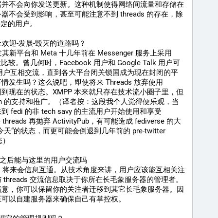
据并不会向你发送更新。这种机制使得网络间流量和存储在
不会受到影响，甚至可能注意不到 threads 的存在，除
上特定的用户。
ub 走上欢迎-发展-毁灭的道路吗？
b 开发其新平台和 Meta 十几年前在 Messenger 服务上采用 
。曾几何时，Facebook 用户和 Google Talk 用户可
器的用户互相交流，直到各大平台闭关锁国成为现在封闭的平
发生吗？这么说吧，即使将来 Threads 放弃使用 
还是会回到现在的状态。XMPP 本来就只存在技术流小圈子里，但 
Mastodon 的支持和推广。（译者按：这段我个人觉得便乐观，当
edi 的非 tech savy 的主流用户开始使用和享受 
reads 再抛弃 ActivityPub，有可能造成 fediverse 的大
的状态，而更可能会倒退到几年前的 pre-twitter 
生态）
verse 之后能与这里的用户交流吗
ads 将来会信息互通。从技术角度来讲，用户应该能互相关注
threads 交流信息取决于你所在长毛象服务器的管理者。
满意，你可以保留你的关注者迁移到其它长毛象服务器。因
至可以自建服务器来确保自己有掌控权。