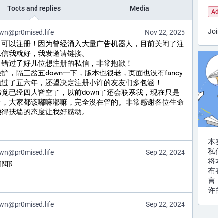
Toots and replies
Media
Ad
Joi
wn@pr0mised.life
Nov 22, 2025
，可以注册！因为曾经涌入大量广告机器人，目前关闭了注
私信我就好，我发邀请链接。
，错过了好几位想注册的私信，非常抱歉！
，隔三岔五down一下，版本也很老，页面也没有fancy
地过了五六年，还望决定注册小许的友友们多包涵！
觉已经四大皆空了，以前down了还会联系我，现在只是
看，大家都该嘟嘛嘟嘛，完全没在管的。非常感谢各位生命
懒得扶墙的态度让我好感动。
本
私
wn@pr0mised.life
Sep 22, 2024
将
 耶耶
布
言
许
wn@pr0mised.life
Sep 22, 2024