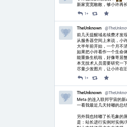
新家宽宽敞敞，够小许再
1+
TheUnknown
@
TheUnkno
前几天提醒域名续费才发现
从服务器空间上来说，小
大半年前开始，一个月不
如果把小许看作一个生命
能重焕生机啦，好像寄居
本无技术人员需要研究一
尽量少发图片，让小许在
1+
TheUnknown
@
TheUnkno
Meta 的连入联邦宇宙的
一看我最近几天转嘟的总
另外我也转嘟了长毛象的
是：站长进行实例对实例/