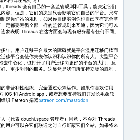
遵循它的管理规则吗？
threads 会有自己的一套监管规则和工具，能决定它们
么内容。但是，它们的决定只会影响它们自己的平台。只有
能制定你们站的规则，如果你自建实例你也自己享有完全掌
不一定都要遵循全部一样的监管规则来互通，因为它们可以
象表明 Threads 在这方面会与现有服务器有任何不同。
性多年。用户迁移平台最大的障碍就是平台滥用迁移门槛而
致迁移平台会使你失去你认识和认识你的所有人。大型平台
 不仅是拥抱去中心化，也打开了用户迁移向更好的平台的大门。反
更好、更少剥削的服务。这显然是我们所支持立场的胜利，
的非营利性组织、完全通过众筹运作。如果你喜欢使用 
者官方 iOS 和 Android app，或者想要支持我们开发长毛象软
 Patreon 捐赠
patreon.com/mastodon
表 douchi.space 管理者）同意，不会对 Threads 
蔽的用户可以在它们联通之时自行屏蔽它们全站。如果将来
。