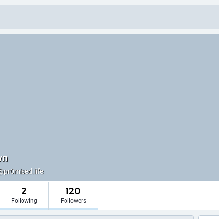
wn
pr0mised.life
2
120
Following
Followers