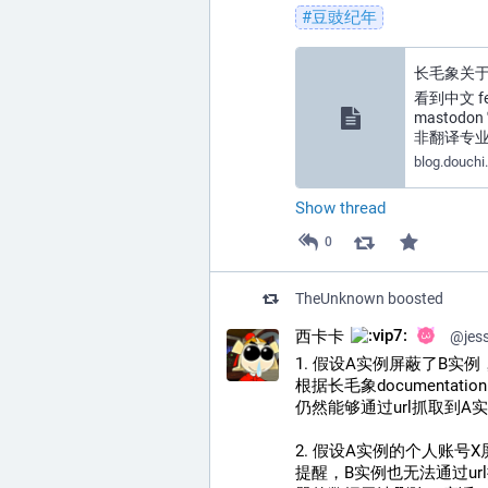
#
豆豉纪年
长毛象关于 
看到中文 f
masto
非翻译专
blog.douchi
Show thread
0
TheUnknown
boosted
西卡卡
@
jes
1. 假设A实例屏蔽了B
根据长毛象documenta
仍然能够通过url抓取到A
2. 假设A实例的个人账号
提醒，B实例也无法通过u