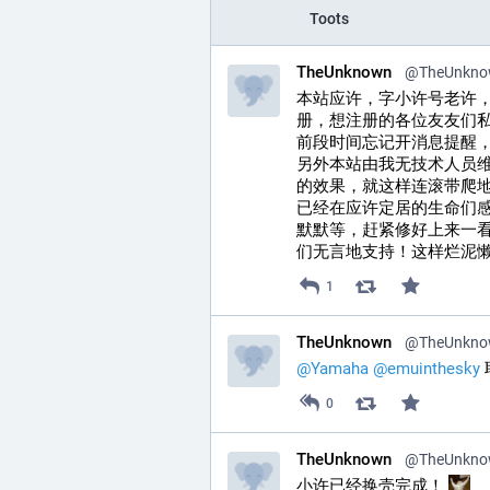
Toots
TheUnknown
@
TheUnkno
本站应许，字小许号老许
册，想注册的各位友友们
前段时间忘记开消息提醒
另外本站由我无技术人员维护
的效果，就这样连滚带爬
已经在应许定居的生命们感
默默等，赶紧修好上来一
们无言地支持！这样烂泥
1
TheUnknown
@
TheUnkno
@
Yamaha
@
emuinthesky
0
TheUnknown
@
TheUnkno
小许已经换壳完成！ 