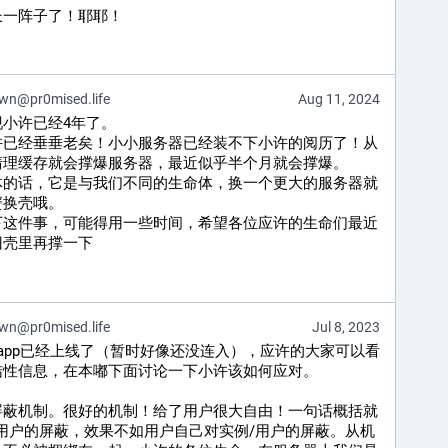
长一阵子了！耶耶！
wn@pr0mised.life
Aug 11, 2024
小许已经4年了。
许已经垂垂老矣！小小服务器已经装不下小许的阅历了！从
清理缓存就会撑爆服务器，最近似乎半个月就会撑爆。
体的话，它是与我们不同的生命体，换一个更大的服务器就
蟹换壳哦。
下这件事，可能得用一些时间，希望各位应许的生命们最近
旧壳里再撑一下
wn@pr0mised.life
Jul 8, 2023
新app已经上线了（暂时好像还没连入），应许的大家可以看
结性信息，在本嘟下面讨论一下小许该如何应对。
屏蔽机制。很好的机制！给了用户很大自由！一句话概括就
用户的屏蔽，效果不如用户自己对实例/用户的屏蔽。从机