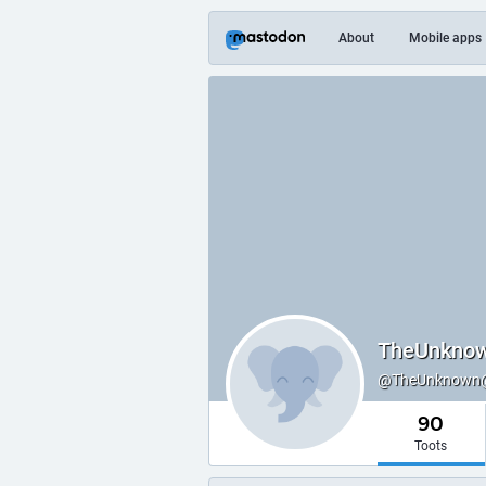
About
Mobile apps
TheUnkno
@
TheUnknown@
90
Toots