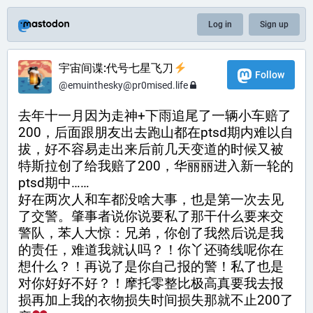
Log in
Sign up
宇宙间谍:代号七星飞刀
Follow
@
emuinthesky@pr0mised.life
去年十一月因为走神+下雨追尾了一辆小车赔了
200，后面跟朋友出去跑山都在ptsd期内难以自
拔，好不容易走出来后前几天变道的时候又被
特斯拉创了给我赔了200，华丽丽进入新一轮的
ptsd期中……
好在两次人和车都没啥大事，也是第一次去见
了交警。肇事者说你说要私了那干什么要来交
警队，苯人大惊：兄弟，你创了我然后说是我
的责任，难道我就认吗？！你丫还骑线呢你在
想什么？！再说了是你自己报的警！私了也是
对你好好不好？！摩托零整比极高真要我去报
损再加上我的衣物损失时间损失那就不止200了