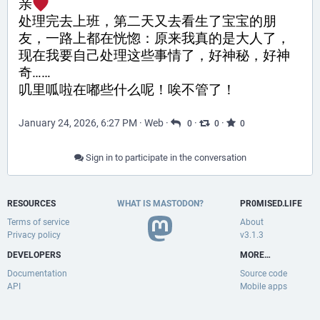
亲
处理完去上班，第二天又去看生了宝宝的朋
友，一路上都在恍惚：原来我真的是大人了，
现在我要自己处理这些事情了，好神秘，好神
奇……
叽里呱啦在嘟些什么呢！唉不管了！
January 24, 2026, 6:27 PM
·
Web
·
·
·
0
0
0
Sign in to participate in the conversation
RESOURCES
WHAT IS MASTODON?
PR0MISED.LIFE
Terms of service
About
Privacy policy
v3.1.3
DEVELOPERS
MORE…
Documentation
Source code
API
Mobile apps