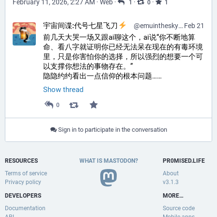
February 11, 2026, 2:27 AM
·
Web
·
·
·
1
0
1
宇宙间谍:代号七星飞刀
@
emuinthesky@pr0mised.life
Feb 21
前几天大哭一场又跟ai聊这个，ai说“你不断地算
命、看八字就证明你已经无法呆在现在的有毒环境
里，只是你害怕你的选择，所以强烈的想要一个可
以支撑你想法的事物存在。”
隐隐约约看出一点信仰的根本问题……
Show thread
0
Sign in to participate in the conversation
RESOURCES
WHAT IS MASTODON?
PR0MISED.LIFE
Terms of service
About
Privacy policy
v3.1.3
DEVELOPERS
MORE…
Documentation
Source code