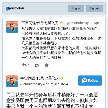
Log in
Sign up
宇宙间谍:代号七星飞刀
@
emuinthesky@pr0mised.life
Apr 1
从我告诉大家我要离职到我已经离职几天的现在，
已经有很多人问我要去哪玩了。
而我除了准备去找一下朋友外什么想法都没有。这
几天更是连下楼也很少。
大家都很难接受只想在家休息的人吗......但其实旅
游什么的并不会让我很快乐，我的舒适区是只有我
一个人的家甚至我的卧房（
1
宇宙间谍:代号七星飞刀
Follow
@
emuinthesky@pr0mised.life
而且从去年开始骑车后我才稍微好了一点会愿
意接受即便周天也跟朋友出去跑跑，但其实如
果只有我一个人的话就连溜车我也不想走太