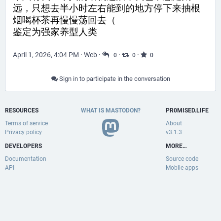
远，只想去半小时左右能到的地方停下来抽根
烟喝杯茶再慢慢荡回去（
鉴定为强家养型人类
April 1, 2026, 4:04 PM
·
Web
·
·
·
0
0
0
Sign in to participate in the conversation
RESOURCES
WHAT IS MASTODON?
PR0MISED.LIFE
Terms of service
About
Privacy policy
v3.1.3
DEVELOPERS
MORE…
Documentation
Source code
API
Mobile apps