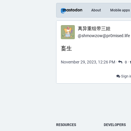
About
Mobile apps
离异重组带三娃
@
shmowzow@pr0mised.life
畜生
November 29, 2023, 12:26 PM
·
·
0
Sign i
RESOURCES
DEVELOPERS