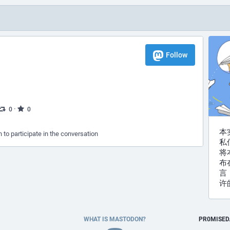
Follow
·
0
0
本
n to participate in the conversation
私
将
布
言
许
WHAT IS MASTODON?
PR0MISED.