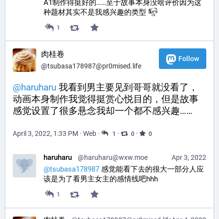
A1制作得挺好的……至于故事本身没啥评价因为这
种题材其实不是我感兴趣的类型 
1
肉桂卷
Follow
@
tsubasa178987@pr0mised.life
@
haruharu
 我看到男主要见到哥哥就没看了，
动画本身制作我觉得挺赏心悦目的，但是故事
感觉设置了很多悬念我却一个都不感兴趣……
April 3, 2022, 1:33 PM
·
Web
·
·
·
1
0
0
haruharu
@
haruharu@wxw.moe
Apr 3, 2022
@
tsubasa178987
 感觉能看下去的很大一部分人应
该是为了看男主女主的感情线吧hhh
1