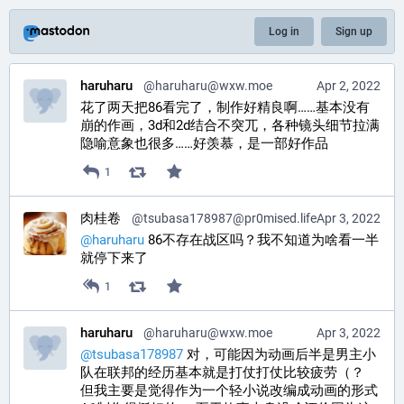
Log in
Sign up
haruharu
@
haruharu@wxw.moe
Apr 2, 2022
花了两天把86看完了，制作好精良啊……基本没有
崩的作画，3d和2d结合不突兀，各种镜头细节拉满
隐喻意象也很多……好羡慕，是一部好作品
1
肉桂卷
@
tsubasa178987@pr0mised.life
Apr 3, 2022
@
haruharu
 86不存在战区吗？我不知道为啥看一半
就停下来了
1
haruharu
@
haruharu@wxw.moe
Apr 3, 2022
@
tsubasa178987
 对，可能因为动画后半是男主小
队在联邦的经历基本就是打仗打仗比较疲劳（？
但我主要是觉得作为一个轻小说改编成动画的形式