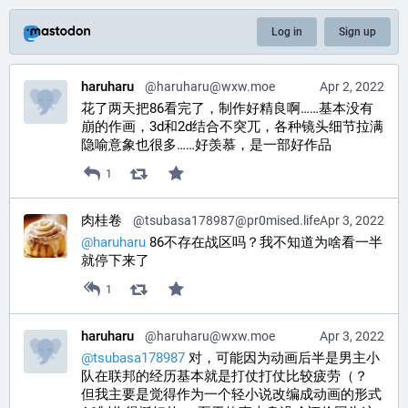
Log in
Sign up
haruharu
@
haruharu@wxw.moe
Apr 2, 2022
花了两天把86看完了，制作好精良啊……基本没有
崩的作画，3d和2d结合不突兀，各种镜头细节拉满
隐喻意象也很多……好羡慕，是一部好作品
1
肉桂卷
@
tsubasa178987@pr0mised.life
Apr 3, 2022
@
haruharu
 86不存在战区吗？我不知道为啥看一半
就停下来了
1
haruharu
@
haruharu@wxw.moe
Apr 3, 2022
@
tsubasa178987
 对，可能因为动画后半是男主小
队在联邦的经历基本就是打仗打仗比较疲劳（？
但我主要是觉得作为一个轻小说改编成动画的形式