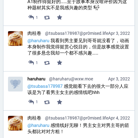
A1制作得挺好的……至于故事本身没啥评价因为这
种题材其实不是我感兴趣的类型 
1
肉桂卷
@
tsubasa178987@pr0mised.life
Apr 3, 2022
@
haruharu
 我看到男主要见到哥哥就没看了，动画
本身制作我觉得挺赏心悦目的，但是故事感觉设置
了很多悬念我却一个都不感兴趣……
1
haruharu
@
haruharu@wxw.moe
Apr 3, 2022
@
tsubasa178987
 感觉能看下去的很大一部分人应
该是为了看男主女主的感情线吧hhh
1
肉桂卷
@
tsubasa178987@pr0mised.life
Apr 4, 2022
@
haruharu
 感情线好无聊！男主女主对男主哥的箭
头都比对对方粗！