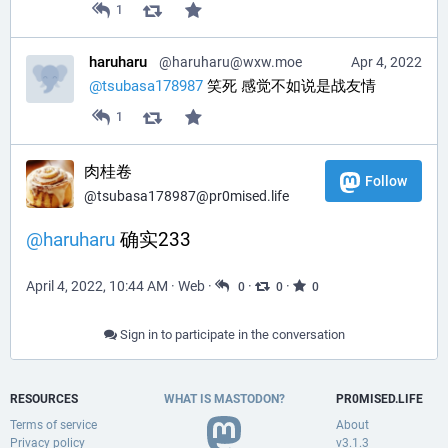
1
haruharu
@
haruharu@wxw.moe
Apr 4, 2022
@
tsubasa178987
 笑死 感觉不如说是战友情
1
肉桂卷
Follow
@
tsubasa178987@pr0mised.life
@
haruharu
 确实233
April 4, 2022, 10:44 AM
·
Web
·
·
·
0
0
0
Sign in to participate in the conversation
RESOURCES
WHAT IS MASTODON?
PR0MISED.LIFE
Terms of service
About
Privacy policy
v3.1.3