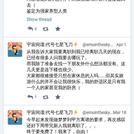
去（
鉴定为强家养型人类
Show thread
0
宇宙间谍:代号七星飞刀
@
emuinthesky@pr0mised.life
Apr 1
从我告诉大家我要离职到我已经离职几天的现在，
已经有很多人问我要去哪玩了。
而我除了准备去找一下朋友外什么想法都没有。这
几天更是连下楼也很少。
大家都很难接受只想在家休息的人吗......但其实旅
游什么的并不会让我很快乐，我的舒适区是只有我
一个人的家甚至我的卧房（
1
宇宙间谍:代号七星飞刀
@
emuinthesky@pr0mised.life
Mar 18
今早起来发现做梦梦到甲方离谱的要求，再次感叹
还好下周带完新人我就离职了。。。
终于要免费了！我来了，自由！