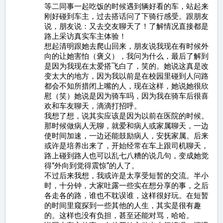
等二同事一起吃饭的时候遇到辆好看的车，站起来
刚好碰到车主，过去搭话问了下骑行感受。跟朋友
说，朋友说：又去交友聊天了！了解情况直接都是
路上采访真实车主体验！
想起清明跟她去爬山回来，朋友说我现在有时候外
向的让她害怕（褒义），我问为什么，最后了解到
是因为我现在太爱搭飞白了，笑的。她说这真是改
变太大的地方，因为我以前是在校园里碰到人问路
都会不知所措闭上嘴的人，现在这样，她说她很欣
慰（笑）她说是因为骑车吗，因为我在骑车后很喜
欢和车友聊天，滴滴打招呼。
我想了想，说其实应该是因为以前在医院的时候。
那时候做病人无聊，就爱和病人或家属聊天，一边
使时间加速，一边还能鼓励病人，安抚家属。后来
或许是培养出来了，开始经常在车上跟司机聊天，
路上碰到路人也可以乱七八糟的说几句，变成她觉
得“外向到觉得震惊”的人了。
不过后来我想，我或许是太享受短暂的交流。半小
时，十分钟，大家吐露一些实在想分享的事，之后
各走各的路，谁也不耽误谁，这样很好玩。在短暂
的时间里窥探到一些其他的人生，其实是很有趣
的。这样也没有负担，甚至还能对骂，哈哈。