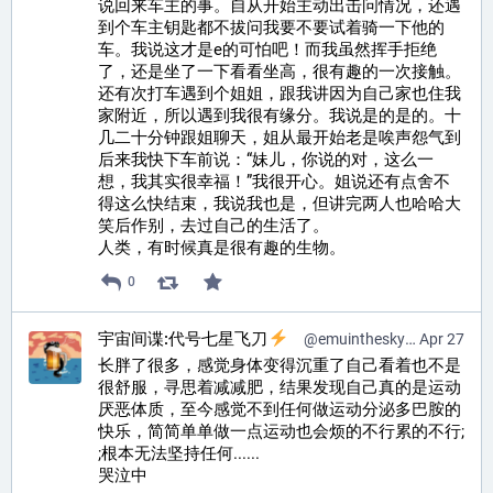
说回来车主的事。自从开始主动出击问情况，还遇
到个车主钥匙都不拔问我要不要试着骑一下他的
车。我说这才是e的可怕吧！而我虽然挥手拒绝
了，还是坐了一下看看坐高，很有趣的一次接触。
还有次打车遇到个姐姐，跟我讲因为自己家也住我
家附近，所以遇到我很有缘分。我说是的是的。十
几二十分钟跟姐聊天，姐从最开始老是唉声怨气到
后来我快下车前说：“妹儿，你说的对，这么一
想，我其实很幸福！”我很开心。姐说还有点舍不
得这么快结束，我说我也是，但讲完两人也哈哈大
笑后作别，去过自己的生活了。
人类，有时候真是很有趣的生物。
0
宇宙间谍:代号七星飞刀
@
emuinthesky@pr0mised.life
Apr 27
长胖了很多，感觉身体变得沉重了自己看着也不是
很舒服，寻思着减减肥，结果发现自己真的是运动
厌恶体质，至今感觉不到任何做运动分泌多巴胺的
快乐，简简单单做一点运动也会烦的不行累的不行; 
;根本无法坚持任何......
哭泣中