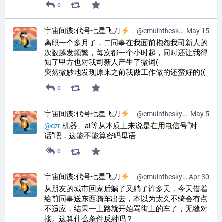
0
宇宙间谍:代号七星飞刀
@
emuinthesky@pr0mised.life
May 15
离职一个多月了，二同事在我面前抱怨我司新人的
次数越发频繁，每次都一个小时起，同时还让我得
知了甲方也对我司新人产生了微词(
突然微妙地发现原来之前我做工作做的还蛮好的((
0
宇宙间谍:代号七星飞刀
@
emuinthesky@pr0mised.life
May 5
@
dzr
 机器、ai等从本质上来说是在用电信号“对
话”吧，这能不能算密码母语
0
宇宙间谍:代号七星飞刀
@
emuinthesky@pr0mised.life
Apr 30
从朋友的城市回家后躺了又躺了许多天，今天借着
给前同事送东西骑车出去，本以为太久不骑会有点
不适应，结果一上路就开始骂街上的车了，无缝对
接。这算什么条件反射吗？