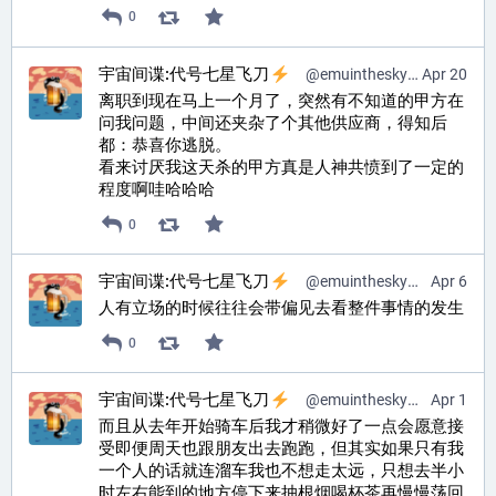
0
宇宙间谍:代号七星飞刀
@
emuinthesky@pr0mised.life
Apr 20
离职到现在马上一个月了，突然有不知道的甲方在
问我问题，中间还夹杂了个其他供应商，得知后
都：恭喜你逃脱。
看来讨厌我这天杀的甲方真是人神共愤到了一定的
程度啊哇哈哈哈
0
宇宙间谍:代号七星飞刀
@
emuinthesky@pr0mised.life
Apr 6
人有立场的时候往往会带偏见去看整件事情的发生
0
宇宙间谍:代号七星飞刀
@
emuinthesky@pr0mised.life
Apr 1
而且从去年开始骑车后我才稍微好了一点会愿意接
受即便周天也跟朋友出去跑跑，但其实如果只有我
一个人的话就连溜车我也不想走太远，只想去半小
时左右能到的地方停下来抽根烟喝杯茶再慢慢荡回