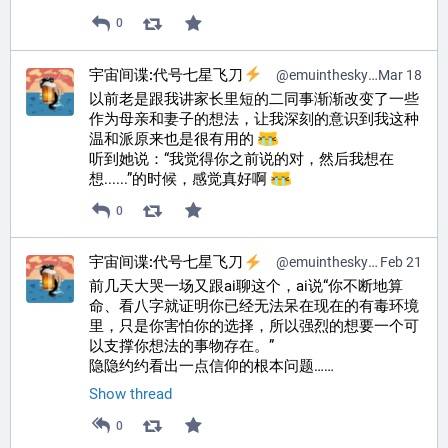
0
宇宙间谍:代号七星飞刀
@
emuinthesky@pr0mised.life
Mar 18
以前老是跟我讲家长里短的二同事渐渐改变了一些
作为母亲和妻子的想法，让我深刻的意识到我这种
温和派原来也是很有用的 
听到她说：“我觉得你之前说的对，然后我想在
想......”的时候，感觉真好啊 
0
宇宙间谍:代号七星飞刀
@
emuinthesky@pr0mised.life
Feb 21
前几天大哭一场又跟ai聊这个，ai说“你不断地算
命、看八字就证明你已经无法呆在现在的有毒环境
里，只是你害怕你的选择，所以强烈的想要一个可
以支撑你想法的事物存在。”
隐隐约约看出一点信仰的根本问题……
Show thread
0