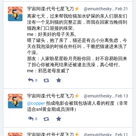
宇宙间谍:代号七星飞刀
@
emuinthesky@pr0mised.life
Feb 21
离家七天，过来帮我给猫加水铲屎的亲人们朋友们
没有一个见到猫的完整正面，而我在回家当晚得到
猫跑来门口迎接的殊荣。
me：好美好的母子关系。
喂了罐头，抱了亲了，猫还是有点小分离焦虑，今
天在我泡澡的时候在外狂叫，干脆把猫逮进来洗了
个澡。
朋友：人家盼星星盼月亮盼你回，好不容易盼回来
了担心你被淹死结果还被逮去洗澡，真心错付。
me：邪恶老母发威了
0
宇宙间谍:代号七星飞刀
@
emuinthesky@pr0mised.life
Feb 13
@
copper
 拍成电影会被我包场请人看的程度（非常
适合snl黄金期成员演绎）
0
宇宙间谍:代号七星飞刀
@
emuinthesky@pr0mised.life
Feb 11