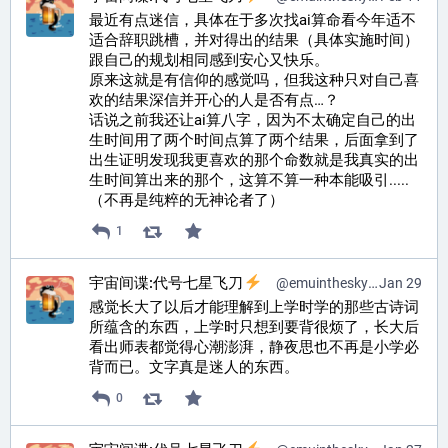
最近有点迷信，具体在于多次找ai算命看今年适不
适合辞职跳槽，并对得出的结果（具体实施时间）
跟自己的规划相同感到安心又快乐。
原来这就是有信仰的感觉吗，但我这种只对自己喜
欢的结果深信并开心的人是否有点…？
话说之前我还让ai算八字，因为不太确定自己的出
生时间用了两个时间点算了两个结果，后面拿到了
出生证明发现我更喜欢的那个命数就是我真实的出
生时间算出来的那个，这算不算一种本能吸引.....
（不再是纯粹的无神论者了）
1
宇宙间谍:代号七星飞刀
@
emuinthesky@pr0mised.life
Jan 29
感觉长大了以后才能理解到上学时学的那些古诗词
所蕴含的东西，上学时只想到要背很烦了，长大后
看出师表都觉得心潮澎湃，静夜思也不再是小学必
背而已。文字真是迷人的东西。
0