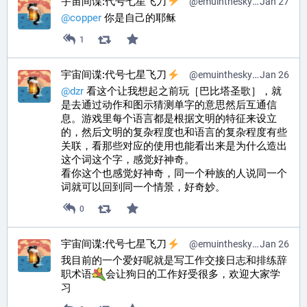
宇宙间谍:代号七星飞刀
@
emuinthesky@pr0mised.life
Jan 27
@
copper
 你是自己的耶稣
1
宇宙间谍:代号七星飞刀
@
emuinthesky@pr0mised.life
Jan 26
@
dzr
 看这个让我想起之前玩［巴比塔圣歌］，就
是去通过动作和图示猜测单字的意思然后互通信
息。游戏里每个语言都是根据文明的特征来设立
的，然后文明的复杂程度也和语言的复杂程度有些
关联，看那些对应的使用也能看出来是为什么造出
这个词这个字，感觉好神奇。
看你这个也感觉好神奇，同一个种族的人说同一个
词就可以回到同一个情景，好奇妙。
0
宇宙间谍:代号七星飞刀
@
emuinthesky@pr0mised.life
Jan 26
我目前的一个爱好呢就是写工作交接日志和排练辞
职术语
会让狗日的工作好受很多，欢迎大家学
习